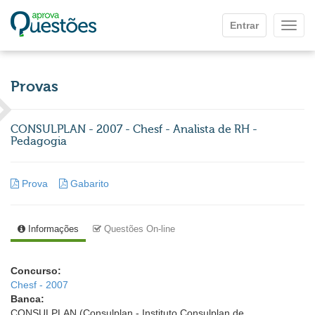
Ir para o conteúdo principal
Entrar
Mostr
Provas
CONSULPLAN - 2007 - Chesf - Analista de RH -
Pedagogia
Prova
Gabarito
Informações
Questões On-line
Concurso:
Chesf - 2007
Banca:
CONSULPLAN (Consulplan - Instituto Consulplan de