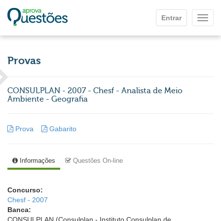
Ir para o conteúdo principal
Entrar
Mostr
Provas
CONSULPLAN - 2007 - Chesf - Analista de Meio
Ambiente - Geografia
Prova
Gabarito
Informações
Questões On-line
Concurso:
Chesf - 2007
Banca:
CONSULPLAN (Consulplan - Instituto Consulplan de