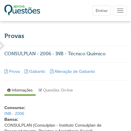
Ir para o conteúdo principal
Entrar
Mostr
Provas
CONSULPLAN - 2006 - INB - Técnico Químico
Prova
Gabarito
Alteração de Gabarito
Informações
Questões On-line
Concurso:
INB - 2006
Banca:
CONSULPLAN (Consulplan - Instituto Consulplan de