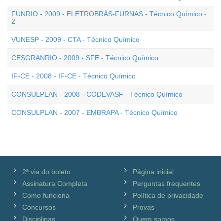
FUNRIO - 2009 - ELETROBRÁS-FURNAS - Técnico Químico -
2
VUNESP - 2009 - CTA - Técnico Químico
CESGRANRIO - 2009 - SFE - Técnico Químico
IF-CE - 2008 - IF-CE - Técnico Químico
CONSULPLAN - 2008 - CODEVASF - Técnico Químico
CONSULPLAN - 2007 - EMBRAPA - Técnico Químico
2ª via do boleto
Página inicial
Assinatura Completa
Perguntas frequentes
Como funciona
Política de privacidade
Concursos
Provas
Disciplinas
Quem somos