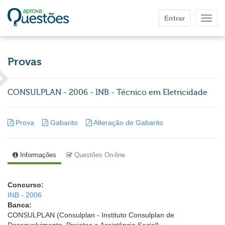
Ir para o conteúdo principal
Entrar
Mostr
Provas
CONSULPLAN - 2006 - INB - Técnico em Eletricidade
Prova
Gabarito
Alteração de Gabarito
Informações
Questões On-line
Concurso:
INB - 2006
Banca:
CONSULPLAN (Consulplan - Instituto Consulplan de