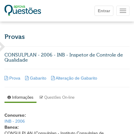
Ir para o conteúdo principal
Entrar
Mostr
Provas
CONSULPLAN - 2006 - INB - Inspetor de Controle de
Qualidade
Prova
Gabarito
Alteração de Gabarito
Informações
Questões On-line
Concurso:
INB - 2006
Banca:
CONSULPLAN (Consulplan - Instituto Consulplan de