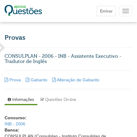
Ir para o conteúdo principal
Entrar
Mostr
Provas
CONSULPLAN - 2006 - INB - Assistente Executivo -
Tradutor de Inglês
Prova
Gabarito
Alteração de Gabarito
Informações
Questões On-line
Concurso:
INB - 2006
Banca:
CONSULPLAN (Consulplan - Instituto Consulplan de