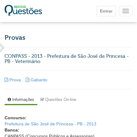
Ir para o conteúdo principal
Entrar
Mostr
Provas
CONPASS - 2013 - Prefeitura de São José de Princesa -
PB - Veterinário
Prova
Gabarito
Informações
Questões On-line
Concurso:
Prefeitura de São José de Princesa - PB - 2013
Banca:
CANPASS (Concursos Públicos e Assessorias)