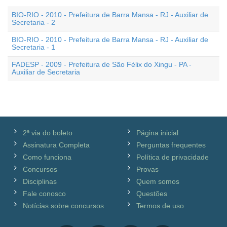
BIO-RIO - 2010 - Prefeitura de Barra Mansa - RJ - Auxiliar de
Secretaria - 2
BIO-RIO - 2010 - Prefeitura de Barra Mansa - RJ - Auxiliar de
Secretaria - 1
FADESP - 2009 - Prefeitura de São Félix do Xingu - PA -
Auxiliar de Secretaria
2ª via do boleto
Página inicial
Assinatura Completa
Perguntas frequentes
Como funciona
Política de privacidade
Concursos
Provas
Disciplinas
Quem somos
Fale conosco
Questões
Notícias sobre concursos
Termos de uso