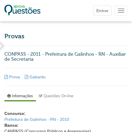
Ir para o conteúdo principal
Entrar
Mostr
Provas
CONPASS - 2011 - Prefeitura de Galinhos - RN - Auxiliar
de Secretaria
Prova
Gabarito
Informações
Questões On-line
Concurso:
Prefeitura de Galinhos - RN - 2010
Banca:
CANPASS (Concursos Públicos e Assessorias)