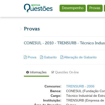
Ir para o conteúdo principal
Desempenho
Provas
Provas
CONESUL - 2010 - TRENSURB - Técnico Industr
Prova
Gabarito
Alteração de Gabarito
Informações
Questões On-line
Concurso:
TRENSURB - 2006
Banca:
CONESUL (Fundação Cone
Cargo:
Técnico Industrial de Est
Instituição:
TRENSURB (Empresa de Tr