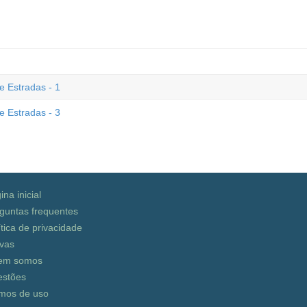
 Estradas - 1
 Estradas - 3
ina inicial
guntas frequentes
ítica de privacidade
vas
em somos
stões
mos de uso