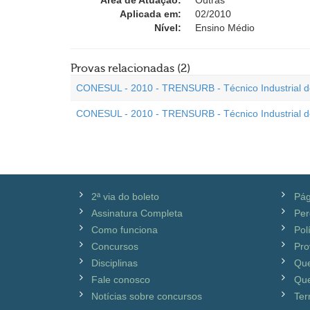
Área de Atuação:
Outras
Aplicada em:
02/2010
Nível:
Ensino Médio
Provas relacionadas (2)
CONESUL - 2010 - TRENSURB - Técnico Industrial de
CONESUL - 2010 - TRENSURB - Técnico Industrial de
2ª via do boleto
Pág
Assinatura Completa
Per
Como funciona
Pol
Concursos
Pro
Disciplinas
Qu
Fale conosco
Que
Notícias sobre concursos
Ter