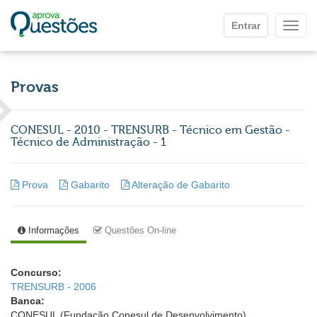
Ir para o conteúdo principal
Entrar
Mostr
Provas
CONESUL - 2010 - TRENSURB - Técnico em Gestão -
Técnico de Administração - 1
Prova
Gabarito
Alteração de Gabarito
Informações
Questões On-line
Concurso:
TRENSURB - 2006
Banca:
CONESUL (Fundação Conesul de Desenvolvimento)