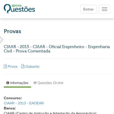
Ir para o conteúdo principal
Entrar
Mostr
Provas
CIAAR - 2013 - CIAAR - Oficial Engenheiro - Engenharia
Civil - Prova Comentada
Prova
Gabarito
Informações
Questões On-line
Concurso:
CIAAR - 2013 - EAOEAR
Banca:
CIAAR (Centro de Instrução e Adaptação da Aeronáutica)