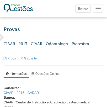
Ir para o conteúdo principal
Entrar
Mostr
Provas
CIAAR - 2013 - CIAAR - Odontólogo - Protesista
Prova
Gabarito
Informações
Questões On-line
Concurso:
CIAAR - 2013 - CADAR
Banca:
CIAAR (Centro de Instrução e Adaptação da Aeronáutica)