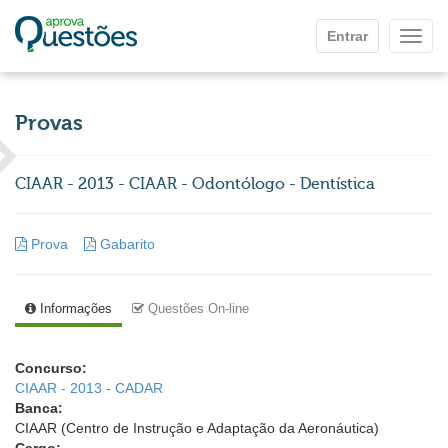
Ir para o conteúdo principal
Entrar
Mostr
Provas
CIAAR - 2013 - CIAAR - Odontólogo - Dentística
Prova
Gabarito
Informações
Questões On-line
Concurso:
CIAAR - 2013 - CADAR
Banca:
CIAAR (Centro de Instrução e Adaptação da Aeronáutica)