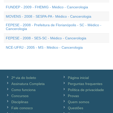
FUNDEP - 2009 - FHEMIG - Médico - Cancerologia
MOVENS - 2008 - SESPA-PA - Médico - Cancerologia
FEPESE - 2008 - Prefeitura de Florianópolis - SC - Médico -
Cancerologia
FEPESE - 2008 - SES-SC - Médico - Cancerologia
NCE-UFRJ - 2005 - MS - Médico - Cancerologia
2ª via do boleto
Página inicial
Assinatura Completa
Perguntas frequentes
Como funciona
Política de privacidade
Concursos
Provas
Disciplinas
Quem somos
Fale conosco
Questões