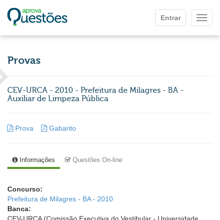
Ir para o conteúdo principal
Entrar
Mostr
Provas
CEV-URCA - 2010 - Prefeitura de Milagres - BA -
Auxiliar de Limpeza Pública
Prova
Gabarito
Informações
Questões On-line
Concurso:
Prefeitura de Milagres - BA - 2010
Banca:
CEV-URCA (Comissão Executiva do Vestibular - Universidade