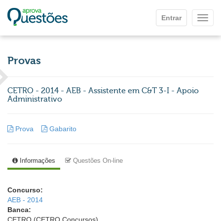
Ir para o conteúdo principal
Entrar
Mostr
Provas
CETRO - 2014 - AEB - Assistente em C&T 3-I - Apoio
Administrativo
Prova
Gabarito
Informações
Questões On-line
Concurso:
AEB - 2014
Banca:
CETRO (CETRO Concursos)