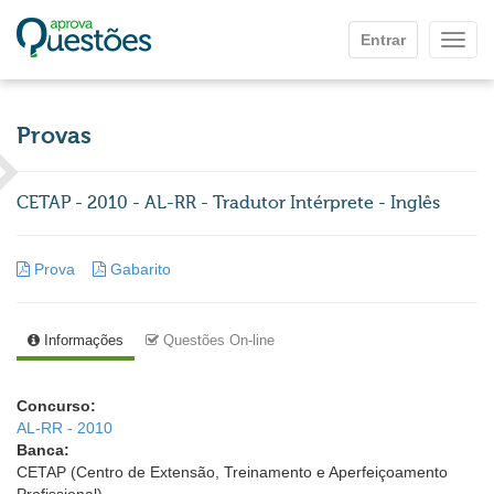
Ir para o conteúdo principal
Entrar
Mostr
Provas
CETAP - 2010 - AL-RR - Tradutor Intérprete - Inglês
Prova
Gabarito
Informações
Questões On-line
Concurso:
AL-RR - 2010
Banca:
CETAP (Centro de Extensão, Treinamento e Aperfeiçoamento