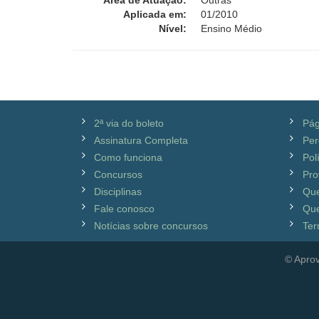
Área de Atuação:
Outras
Aplicada em:
01/2010
Nível:
Ensino Médio
2ª via do boleto
Pág
Assinatura Completa
Per
Como funciona
Pol
Concursos
Pro
Disciplinas
Qu
Fale conosco
Que
Notícias sobre concursos
Ter
© Aprov