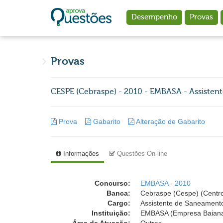
Ir para o conteúdo principal
Desempenho
Provas
Provas
CESPE (Cebraspe) - 2010 - EMBASA - Assistent
Prova
Gabarito
Alteração de Gabarito
Informações
Questões On-line
Concurso:
EMBASA - 2010
Banca:
Cebraspe (Cespe) (Centro
Cargo:
Assistente de Saneamento 
Instituição:
EMBASA (Empresa Baiana