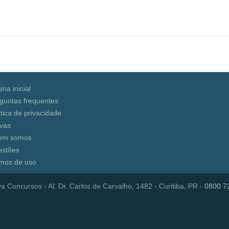
ina inicial
guntas frequentes
ítica de privacidade
vas
em somos
stões
mos de uso
a Concursos - Al. Dr. Carlos de Carvalho, 1482 - Curitiba, PR -
0800 7