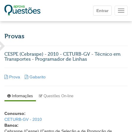
Ir para o conteúdo principal
Entrar
Mostr
Provas
CESPE (Cebraspe) - 2010 - CETURB-GV - Técnico em
Transportes - Programador de Linhas
Prova
Gabarito
Informações
Questões On-line
Concurso:
CETURB-GV - 2010
Banca:
Cebraspe (Cespe) (Centro de Seleção e de Promoção de