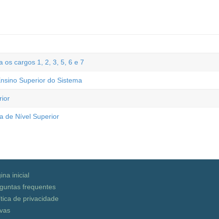
s cargos 1, 2, 3, 5, 6 e 7
nsino Superior do Sistema
ior
a de Nível Superior
ina inicial
guntas frequentes
ítica de privacidade
vas