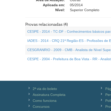
Área de Atuação:
Outras
Aplicada em:
05/2014
Nível:
Superior Completo
Provas relacionadas (4)
CESPE - 2014 - TC-DF - Conhecimentos básicos para o
IADES - 2014 - CRQ 21ª Região-ES - Profissões de E
CESGRANRIO - 2009 - CMB - Analista de Nível Super
CESPE - 2004 - Prefeitura de Boa Vista - RR - Analist
2ª via do boleto
Pág
Assinatura Completa
Per
Como funciona
Pol
Concursos
Pro