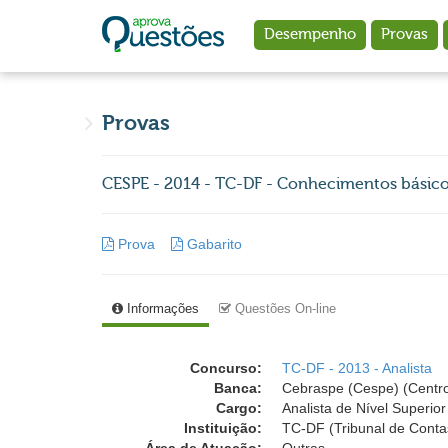
Ir para o conteúdo principal
Desempenho
Provas
Provas
CESPE - 2014 - TC-DF - Conhecimentos básicos
Prova
Gabarito
Informações
Questões On-line
Concurso:
TC-DF - 2013 - Analista
Banca:
Cebraspe (Cespe) (Centro
Cargo:
Analista de Nível Superior
Instituição:
TC-DF (Tribunal de Contas