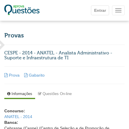
Ir para o conteúdo principal
Entrar
Mostr
Provas
CESPE - 2014 - ANATEL - Analista Administrativo -
Suporte e Infraestrutura de TI
Prova
Gabarito
Informações
Questões On-line
Concurso:
ANATEL - 2014
Banca:
Cebraspe (Cespe) (Centro de Seleção e de Promoção de