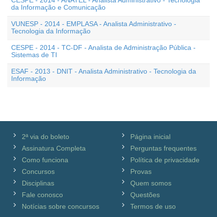
CESPE - 2014 - ANATEL - Analista Administrativo - Tecnologia
da Informação e Comunicação
VUNESP - 2014 - EMPLASA - Analista Administrativo -
Tecnologia da Informação
CESPE - 2014 - TC-DF - Analista de Administração Pública -
Sistemas de TI
ESAF - 2013 - DNIT - Analista Administrativo - Tecnologia da
Informação
2ª via do boleto
Página inicial
Assinatura Completa
Perguntas frequentes
Como funciona
Política de privacidade
Concursos
Provas
Disciplinas
Quem somos
Fale conosco
Questões
Notícias sobre concursos
Termos de uso