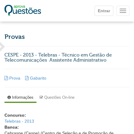
Ir para o conteúdo principal
Entrar
Mostr
Provas
CESPE - 2013 - Telebras - Técnico em Gestão de
Telecomunicações  Assistente Administrativo
Prova
Gabarito
Informações
Questões On-line
Concurso:
Telebras - 2013
Banca:
Cebraspe (Cespe) (Centro de Seleção e de Promoção de