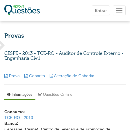
Ir para o conteúdo principal
Entrar
Mostr
Provas
CESPE - 2013 - TCE-RO - Auditor de Controle Externo -
Engenharia Civil
Prova
Gabarito
Alteração de Gabarito
Informações
Questões On-line
Concurso:
TCE-RO - 2013
Banca:
Cebraspe (Cespe) (Centro de Seleção e de Promoção de