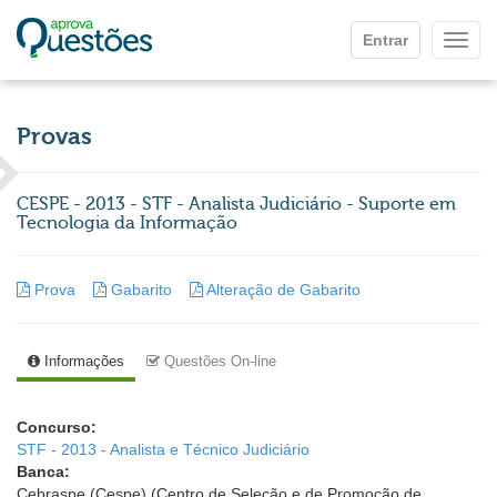
Ir para o conteúdo principal
Entrar
Mostr
Provas
CESPE - 2013 - STF - Analista Judiciário - Suporte em
Tecnologia da Informação
Prova
Gabarito
Alteração de Gabarito
Informações
Questões On-line
Concurso:
STF - 2013 - Analista e Técnico Judiciário
Banca:
Cebraspe (Cespe) (Centro de Seleção e de Promoção de