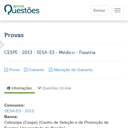
Ir para o conteúdo principal
Entrar
Mostr
Provas
CESPE - 2013 - SESA-ES - Médico - Fisiatria
Prova
Gabarito
Alteração de Gabarito
Informações
Questões On-line
Concurso:
SESA-ES - 2013
Banca:
Cebraspe (Cespe) (Centro de Seleção e de Promoção de