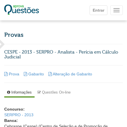
Ir para o conteúdo principal
Entrar
Mostr
Provas
CESPE - 2013 - SERPRO - Analista - Perícia em Cálculo
Judicial
Prova
Gabarito
Alteração de Gabarito
Informações
Questões On-line
Concurso:
SERPRO - 2013
Banca:
Cebraspe (Cespe) (Centro de Seleção e de Promoção de