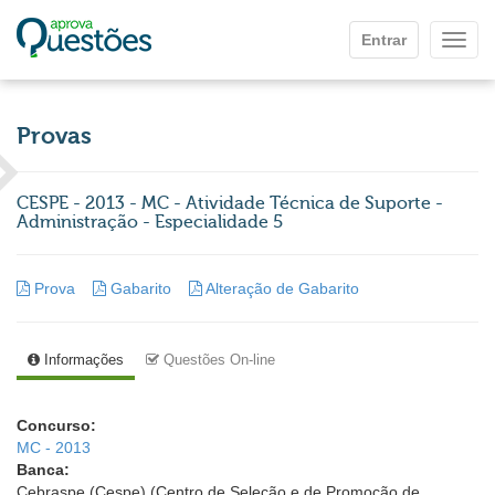
Ir para o conteúdo principal
Entrar
Mostr
Provas
CESPE - 2013 - MC - Atividade Técnica de Suporte -
Administração - Especialidade 5
Prova
Gabarito
Alteração de Gabarito
Informações
Questões On-line
Concurso:
MC - 2013
Banca:
Cebraspe (Cespe) (Centro de Seleção e de Promoção de