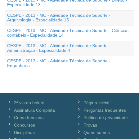
CESPE - 2013 - MC - Atividade Técnica de Suporte - Direito -
Especialidade 13
CESPE - 2013 - MC - Atividade Técnica de Suporte -
Arquivologia - Especialidade 15
CESPE - 2013 - MC - Atividade Técnica de Suporte - Ciências
contábeis - Especialidade 14
CESPE - 2013 - MC - Atividade Técnica de Suporte -
Administração - Especialidade 4
CESPE - 2013 - MC - Atividade Técnica de Suporte -
Engenharia
2ª via do boleto
Página inicial
Assinatura Completa
Perguntas frequentes
Como funciona
Política de privacidade
Concursos
Provas
Disciplinas
Quem somos