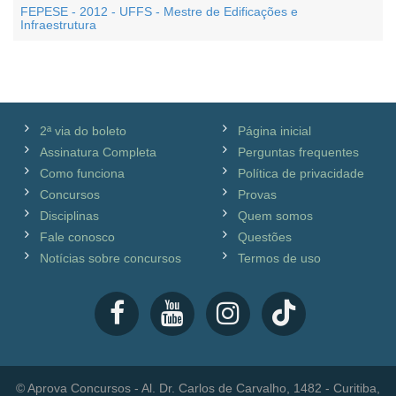
FEPESE - 2012 - UFFS - Mestre de Edificações e
Infraestrutura
2ª via do boleto
Página inicial
Assinatura Completa
Perguntas frequentes
Como funciona
Política de privacidade
Concursos
Provas
Disciplinas
Quem somos
Fale conosco
Questões
Notícias sobre concursos
Termos de uso
© Aprova Concursos - Al. Dr. Carlos de Carvalho, 1482 - Curitiba,