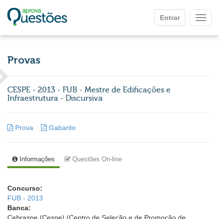
Ir para o conteúdo principal
Entrar
Mostr
Provas
CESPE - 2013 - FUB - Mestre de Edificações e
Infraestrutura - Discursiva
Prova
Gabarito
Informações
Questões On-line
Concurso:
FUB - 2013
Banca:
Cebraspe (Cespe) (Centro de Seleção e de Promoção de