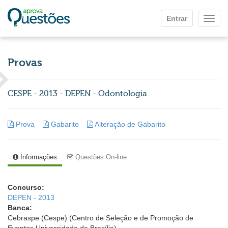
Ir para o conteúdo principal
Entrar
Mostr
Provas
CESPE - 2013 - DEPEN - Odontologia
Prova
Gabarito
Alteração de Gabarito
Informações
Questões On-line
Concurso:
DEPEN - 2013
Banca:
Cebraspe (Cespe) (Centro de Seleção e de Promoção de