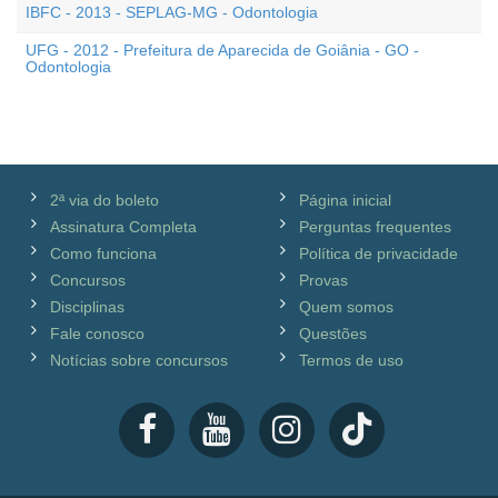
IBFC - 2013 - SEPLAG-MG - Odontologia
UFG - 2012 - Prefeitura de Aparecida de Goiânia - GO -
Odontologia
2ª via do boleto
Página inicial
Assinatura Completa
Perguntas frequentes
Como funciona
Política de privacidade
Concursos
Provas
Disciplinas
Quem somos
Fale conosco
Questões
Notícias sobre concursos
Termos de uso