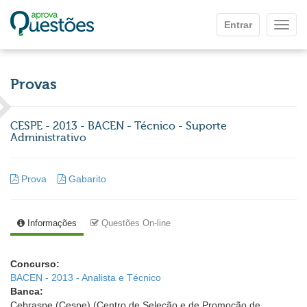
Ir para o conteúdo principal
Entrar
Mostr
Provas
CESPE - 2013 - BACEN - Técnico - Suporte
Administrativo
Prova
Gabarito
Informações
Questões On-line
Concurso:
BACEN - 2013 - Analista e Técnico
Banca:
Cebraspe (Cespe) (Centro de Seleção e de Promoção de