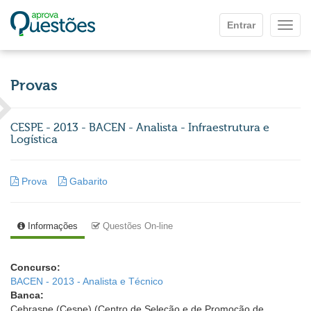
Ir para o conteúdo principal
Entrar
Mostr
Provas
CESPE - 2013 - BACEN - Analista - Infraestrutura e
Logística
Prova
Gabarito
Informações
Questões On-line
Concurso:
BACEN - 2013 - Analista e Técnico
Banca:
Cebraspe (Cespe) (Centro de Seleção e de Promoção de