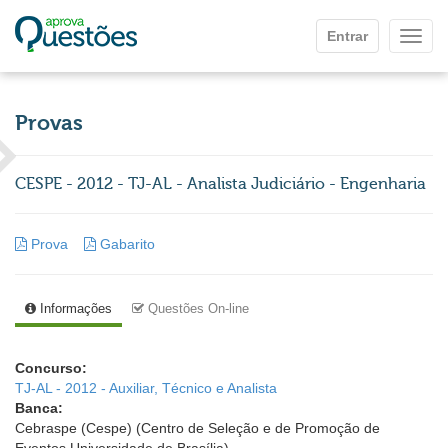
Ir para o conteúdo principal
Entrar
Mostr
Provas
CESPE - 2012 - TJ-AL - Analista Judiciário - Engenharia
Prova
Gabarito
Informações
Questões On-line
Concurso:
TJ-AL - 2012 - Auxiliar, Técnico e Analista
Banca:
Cebraspe (Cespe) (Centro de Seleção e de Promoção de