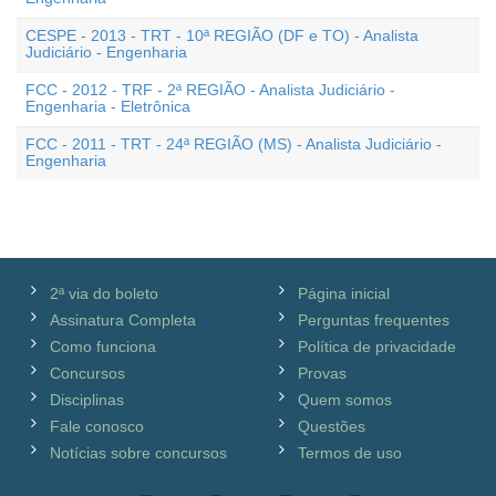
CESPE - 2013 - TRT - 10ª REGIÃO (DF e TO) - Analista
Judiciário - Engenharia
FCC - 2012 - TRF - 2ª REGIÃO - Analista Judiciário -
Engenharia - Eletrônica
FCC - 2011 - TRT - 24ª REGIÃO (MS) - Analista Judiciário -
Engenharia
2ª via do boleto
Página inicial
Assinatura Completa
Perguntas frequentes
Como funciona
Política de privacidade
Concursos
Provas
Disciplinas
Quem somos
Fale conosco
Questões
Notícias sobre concursos
Termos de uso