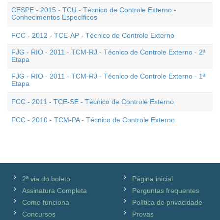
CESPE - 2015 - TCU - Técnico de Controle Externo -
Conhecimentos Específicos
FCC - 2012 - TCE-AP - Técnico de Controle Externo
FJG - RIO - 2011 - TCM-RJ - Técnico de Controle Externo - 2ª
Etapa
FJG - RIO - 2011 - TCM-RJ - Técnico de Controle Externo - 1ª
Etapa
FCC - 2011 - TCE-SE - Técnico de Controle Externo
FCC - 2010 - TCM-PA - Técnico de Controle Externo
2ª via do boleto
Página inicial
Assinatura Completa
Perguntas frequentes
Como funciona
Política de privacidade
Concursos
Provas