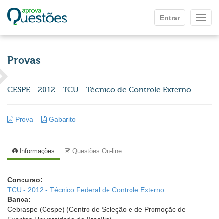
Ir para o conteúdo principal
Entrar
Mostr
Provas
CESPE - 2012 - TCU - Técnico de Controle Externo
Prova
Gabarito
Informações
Questões On-line
Concurso:
TCU - 2012 - Técnico Federal de Controle Externo
Banca:
Cebraspe (Cespe) (Centro de Seleção e de Promoção de