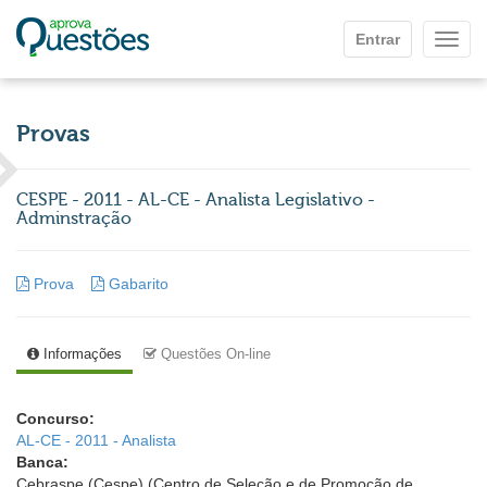
Ir para o conteúdo principal
Entrar
Mostr
Provas
CESPE - 2011 - AL-CE - Analista Legislativo -
Adminstração
Prova
Gabarito
Informações
Questões On-line
Concurso:
AL-CE - 2011 - Analista
Banca:
Cebraspe (Cespe) (Centro de Seleção e de Promoção de