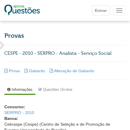
Ir para o conteúdo principal
Entrar
Mostr
Provas
CESPE - 2010 - SERPRO - Analista - Serviço Social
Prova
Gabarito
Alteração de Gabarito
Informações
Questões On-line
Concurso:
SERPRO - 2010
Banca:
Cebraspe (Cespe) (Centro de Seleção e de Promoção de