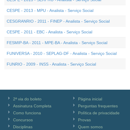
CESPE - 2013 - MPU - Analista - Serviço Social
CESGRANRIO - 2011 - FINEP - Analista - Serviço Social
CESPE - 2011 - EBC - Analista - Serviço Social
FESMIP-BA - 2011 - MPE-BA - Analista - Serviço Social
FUNIVERSA - 2010 - SEPLAG-DF - Analista - Serviço Social
FUNRIO - 2009 - INSS - Analista - Serviço Social
2ª via do boleto
Página inicial
Assinatura Completa
Perguntas frequentes
Como funciona
Política de privacidade
Concursos
Provas
Disciplinas
Quem somos