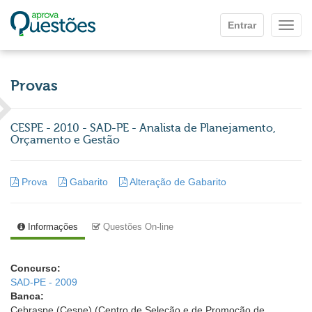
Ir para o conteúdo principal
Entrar
Mostr
Provas
CESPE - 2010 - SAD-PE - Analista de Planejamento,
Orçamento e Gestão
Prova
Gabarito
Alteração de Gabarito
Informações
Questões On-line
Concurso:
SAD-PE - 2009
Banca:
Cebraspe (Cespe) (Centro de Seleção e de Promoção de