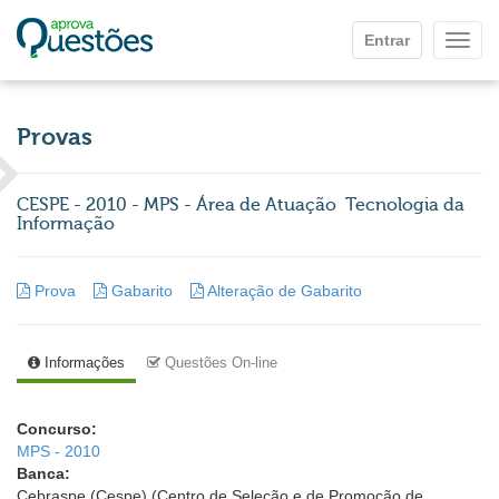
Ir para o conteúdo principal
Entrar
Mostr
Provas
CESPE - 2010 - MPS - Área de Atuação  Tecnologia da
Informação
Prova
Gabarito
Alteração de Gabarito
Informações
Questões On-line
Concurso:
MPS - 2010
Banca:
Cebraspe (Cespe) (Centro de Seleção e de Promoção de