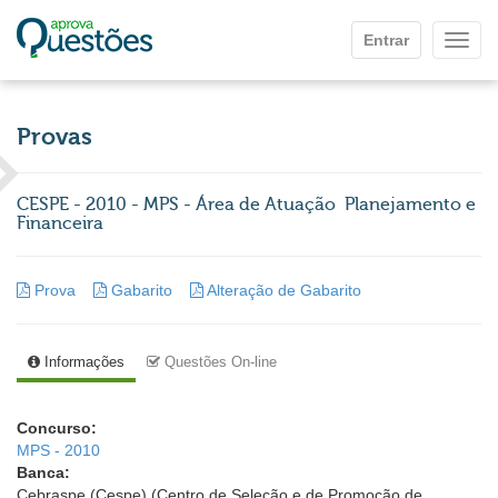
Ir para o conteúdo principal
Entrar
Mostr
Provas
CESPE - 2010 - MPS - Área de Atuação  Planejamento e
Financeira
Prova
Gabarito
Alteração de Gabarito
Informações
Questões On-line
Concurso:
MPS - 2010
Banca:
Cebraspe (Cespe) (Centro de Seleção e de Promoção de