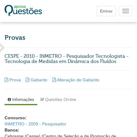
Ir para o conteúdo principal
Entrar
Mostr
Provas
CESPE - 2010 - INMETRO - Pesquisador Tecnologista -
Tecnologia de Medidas em Dinâmica dos Fluídos
Prova
Gabarito
Alteração de Gabarito
Informações
Questões On-line
Concurso:
INMETRO - 2009 - Pesquisador
Banca:
Cebraspe (Cespe) (Centro de Seleção e de Promoção de