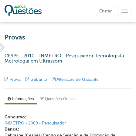
Ir para o conteúdo principal
Entrar
Mostr
Provas
CESPE - 2010 - INMETRO - Pesquisador Tecnologista -
Metrologia em Ultrassom
Prova
Gabarito
Alteração de Gabarito
Informações
Questões On-line
Concurso:
INMETRO - 2009 - Pesquisador
Banca:
Cebraspe (Cespe) (Centro de Seleção e de Promoção de