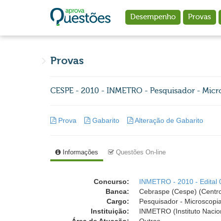
Ir para o conteúdo principal
Desempenho
Provas
Provas
CESPE - 2010 - INMETRO - Pesquisador - Micr
Prova
Gabarito
Alteração de Gabarito
Informações
Questões On-line
Concurso:
INMETRO - 2010 - Edital
Banca:
Cebraspe (Cespe) (Centro
Cargo:
Pesquisador - Microscopia
Instituição:
INMETRO (Instituto Nacion