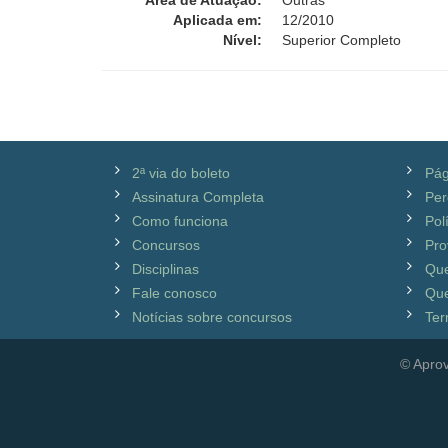
Área de Atuação:
Outras
Aplicada em:
12/2010
Nível:
Superior Completo
2ª via do boleto
Pág
Assinatura Completa
Per
Como funciona
Pol
Concursos
Pro
Disciplinas
Qu
Fale conosco
Que
Notícias sobre concursos
Ter
© Aprov