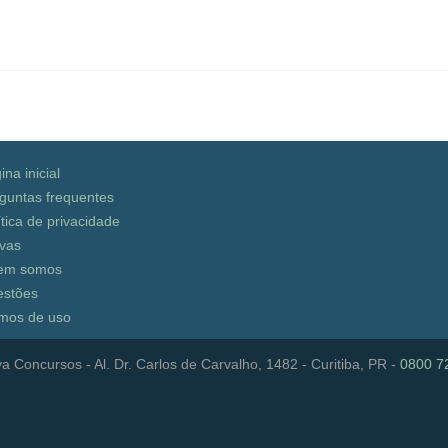
ina inicial
guntas frequentes
ítica de privacidade
vas
em somos
stões
mos de uso
a Concursos - Al. Dr. Carlos de Carvalho, 1482 - Curitiba, PR -
0800 7