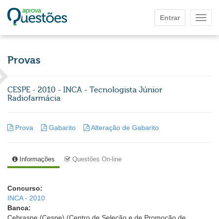
Ir para o conteúdo principal
Entrar
Mostr
Provas
CESPE - 2010 - INCA - Tecnologista Júnior 
Radiofarmácia
Prova
Gabarito
Alteração de Gabarito
Informações
Questões On-line
Concurso:
INCA - 2010
Banca:
Cebraspe (Cespe) (Centro de Seleção e de Promoção de