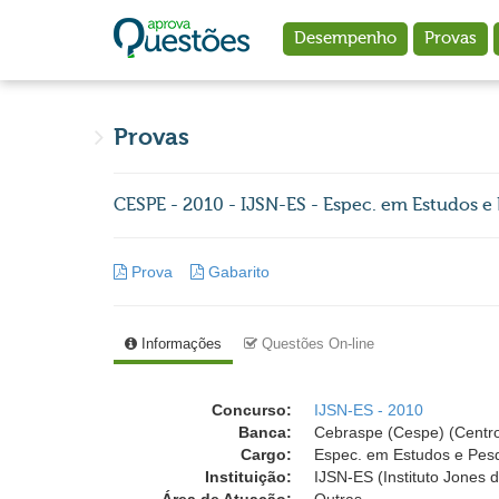
Ir para o conteúdo principal
Desempenho
Provas
Provas
CESPE - 2010 - IJSN-ES - Espec. em Estudos 
Prova
Gabarito
Informações
Questões On-line
Concurso:
IJSN-ES - 2010
Banca:
Cebraspe (Cespe) (Centro
Cargo:
Espec. em Estudos e Pesq
Instituição:
IJSN-ES (Instituto Jones 