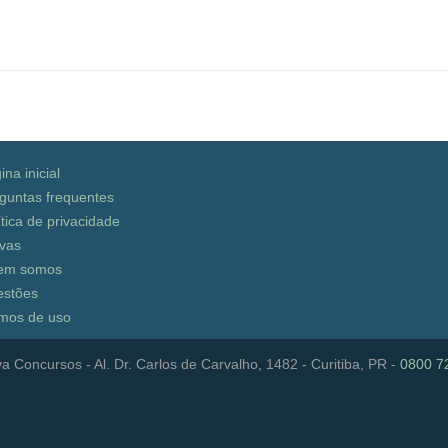
ina inicial
guntas frequentes
ítica de privacidade
vas
em somos
stões
mos de uso
a Concursos - Al. Dr. Carlos de Carvalho, 1482 - Curitiba, PR -
0800 7