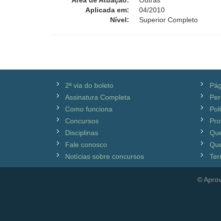
Área de Atuação:
Outras
Aplicada em:
04/2010
Nível:
Superior Completo
2ª via do boleto
Pág
Assinatura Completa
Per
Como funciona
Pol
Concursos
Pro
Disciplinas
Qu
Fale conosco
Que
Notícias sobre concursos
Ter
© Aprov