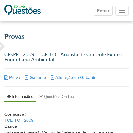
Ir para o conteúdo principal
Entrar
Mostr
Provas
CESPE - 2009 - TCE-TO - Analista de Controle Externo -
Engenharia Ambiental
Prova
Gabarito
Alteração de Gabarito
Informações
Questões On-line
Concurso:
TCE-TO - 2009
Banca:
Cebraspe (Cespe) (Centro de Seleção e de Promoção de