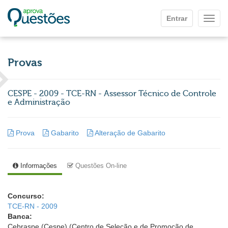
Ir para o conteúdo principal
Entrar
Mostr
Provas
CESPE - 2009 - TCE-RN - Assessor Técnico de Controle
e Administração
Prova
Gabarito
Alteração de Gabarito
Informações
Questões On-line
Concurso:
TCE-RN - 2009
Banca:
Cebraspe (Cespe) (Centro de Seleção e de Promoção de