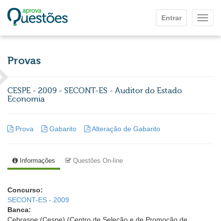
Ir para o conteúdo principal
Entrar
Mostr
Provas
CESPE - 2009 - SECONT-ES - Auditor do Estado 
Economia
Prova
Gabarito
Alteração de Gabarito
Informações
Questões On-line
Concurso:
SECONT-ES - 2009
Banca:
Cebraspe (Cespe) (Centro de Seleção e de Promoção de