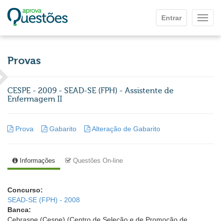
Ir para o conteúdo principal
Entrar
Mostr
Provas
CESPE - 2009 - SEAD-SE (FPH) - Assistente de
Enfermagem II
Prova
Gabarito
Alteração de Gabarito
Informações
Questões On-line
Concurso:
SEAD-SE (FPH) - 2008
Banca:
Cebraspe (Cespe) (Centro de Seleção e de Promoção de