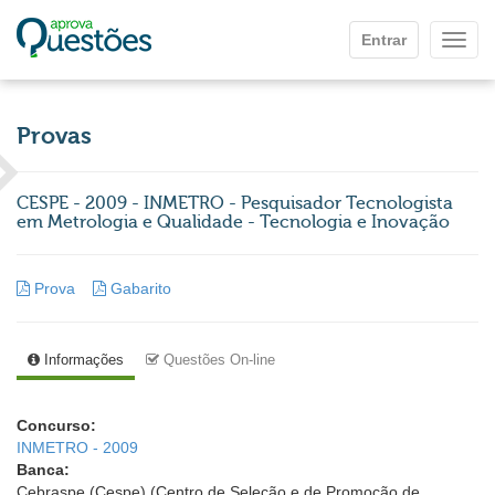
Ir para o conteúdo principal
Entrar
Mostr
Provas
CESPE - 2009 - INMETRO - Pesquisador Tecnologista
em Metrologia e Qualidade - Tecnologia e Inovação
Prova
Gabarito
Informações
Questões On-line
Concurso:
INMETRO - 2009
Banca:
Cebraspe (Cespe) (Centro de Seleção e de Promoção de