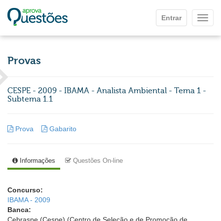
Ir para o conteúdo principal
Entrar
Mostr
Provas
CESPE - 2009 - IBAMA - Analista Ambiental - Tema 1 -
Subtema 1.1
Prova
Gabarito
Informações
Questões On-line
Concurso:
IBAMA - 2009
Banca:
Cebraspe (Cespe) (Centro de Seleção e de Promoção de