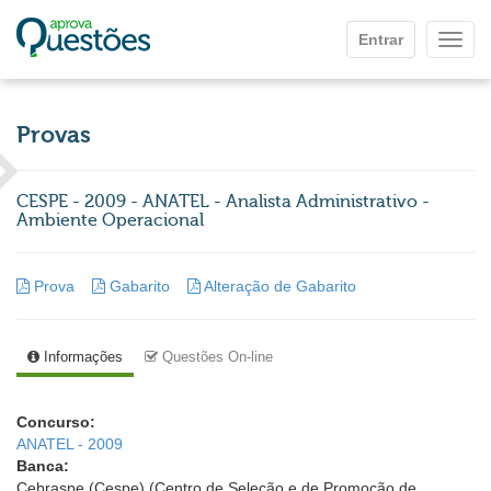
Ir para o conteúdo principal
Entrar
Mostr
Provas
CESPE - 2009 - ANATEL - Analista Administrativo -
Ambiente Operacional
Prova
Gabarito
Alteração de Gabarito
Informações
Questões On-line
Concurso:
ANATEL - 2009
Banca:
Cebraspe (Cespe) (Centro de Seleção e de Promoção de